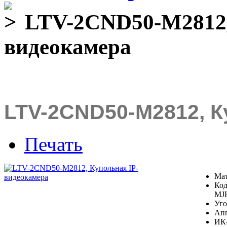
LTV-2CND50-M2812,
видеокамера
LTV-2CND50-M2812, К
Печать
Мат
Код
MJP
Уго
Ап
ИК-