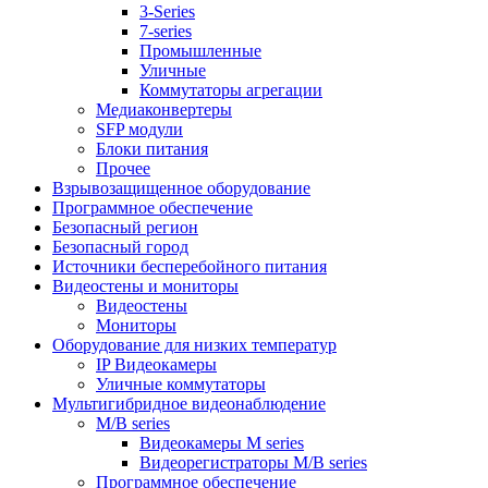
3-Series
7-series
Промышленные
Уличные
Коммутаторы агрегации
Медиаконвертеры
SFP модули
Блоки питания
Прочее
Взрывозащищенное оборудование
Программное обеспечение
Безопасный регион
Безопасный город
Источники бесперебойного питания
Видеостены и мониторы
Видеостены
Мониторы
Оборудование для низких температур
IP Видеокамеры
Уличные коммутаторы
Мультигибридное видеонаблюдение
M/B series
Видеокамеры M series
Видеорегистраторы M/B series
Программное обеспечение