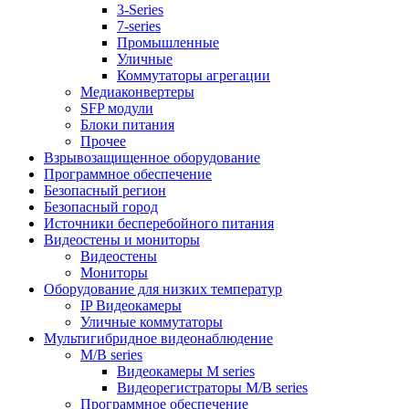
3-Series
7-series
Промышленные
Уличные
Коммутаторы агрегации
Медиаконвертеры
SFP модули
Блоки питания
Прочее
Взрывозащищенное оборудование
Программное обеспечение
Безопасный регион
Безопасный город
Источники бесперебойного питания
Видеостены и мониторы
Видеостены
Мониторы
Оборудование для низких температур
IP Видеокамеры
Уличные коммутаторы
Мультигибридное видеонаблюдение
M/B series
Видеокамеры M series
Видеорегистраторы M/B series
Программное обеспечение