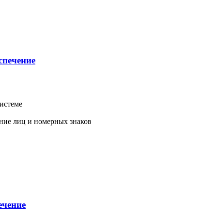
спечение
системе
ание лиц и номерных знаков
ечение