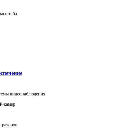
масштаба
еспечение
стемы видеонаблюдения
IP-камер
страторов