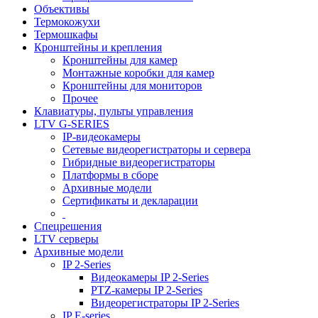
Объективы
Термокожухи
Термошкафы
Кронштейны и крепления
Кронштейны для камер
Монтажные коробки для камер
Кронштейны для мониторов
Прочее
Клавиатуры, пульты управления
LTV G-SERIES
IP-видеокамеры
Сетевые видеорегистраторы и сервера
Гибридные видеорегистраторы
Платформы в сборе
Архивные модели
Сертификаты и декларации
Спецрешения
LTV серверы
Архивные модели
IP 2-Series
Видеокамеры IP 2-Series
PTZ-камеры IP 2-Series
Видеорегистраторы IP 2-Series
IP E-series