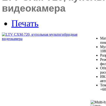
видеокамера
Печать
Мат
пик
Мул
108
Раз
Реж
фил
Объ
рас
ИК-
авт
Тем
+6