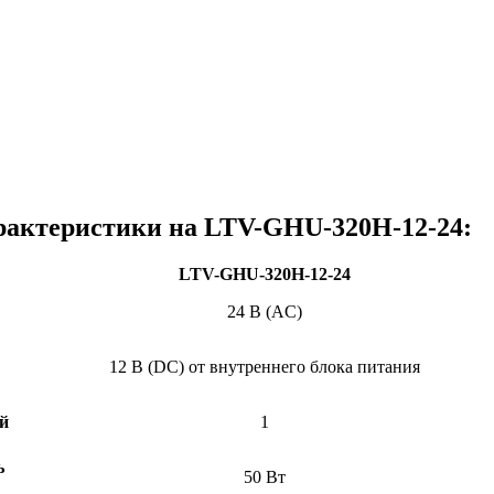
рактеристики на LTV-GHU-320H-12-24:
LTV-GHU-320H-12-24
24 B (AC)
12 В (DC) от внутреннего блока питания
й
1
ь
50 Вт