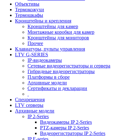
Объективы
Термокожухи
Термошкафы
Кронштейны и крепления
Кронштейны для камер
Монтажные коробки для камер
Кронштейны для мониторов
Прочее
Клавиатуры, пульты управления
LTV G-SERIES
IP-видеокамеры
Сетевые видеорегистраторы и сервера
Гибридные видеорегистраторы
Платформы в сборе
Архивные модели
Сертификаты и декларации
Спецрешения
LTV серверы
Архивные модели
IP 2-Series
Видеокамеры IP 2-Series
PTZ-камеры IP 2-Series
Видеорегистраторы IP 2-Series
IP E-series