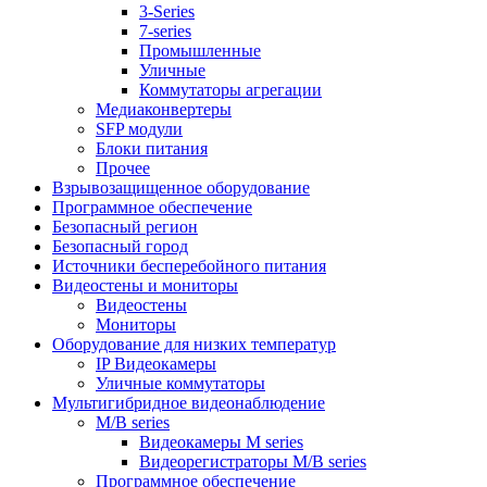
3-Series
7-series
Промышленные
Уличные
Коммутаторы агрегации
Медиаконвертеры
SFP модули
Блоки питания
Прочее
Взрывозащищенное оборудование
Программное обеспечение
Безопасный регион
Безопасный город
Источники бесперебойного питания
Видеостены и мониторы
Видеостены
Мониторы
Оборудование для низких температур
IP Видеокамеры
Уличные коммутаторы
Мультигибридное видеонаблюдение
M/B series
Видеокамеры M series
Видеорегистраторы M/B series
Программное обеспечение