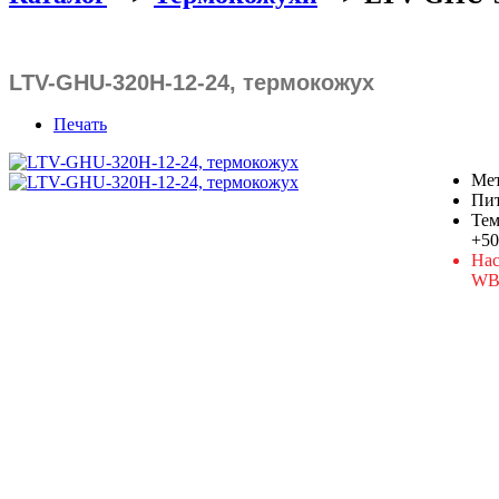
LTV-GHU-320H-12-24, термокожух
Печать
Мет
Пит
Тем
+5
На
WBM