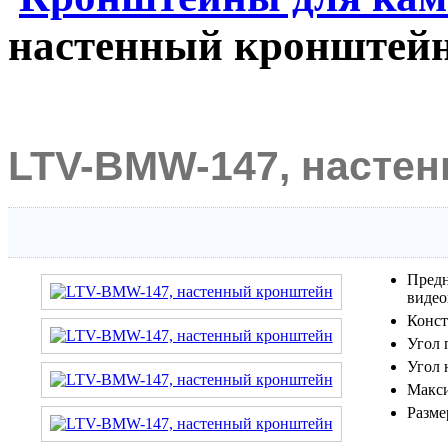
настенный кронштей
LTV-BMW-147, насте
Предн
видео
Конст
Угол 
Угол 
Макси
Разме