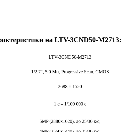
рактеристики на LTV-3CND50-M2713:
LTV-3CND50-M2713
1/2.7", 5.0 Мп, Progressive Scan, CMOS
2688 × 1520
1 с – 1/100 000 c
5MP (2880x1620), до 25/30 к/с;
4MP (2560х1440), до 25/30 к/с;