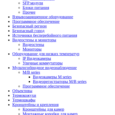
SFP модули
Блоки питания
Прочее
Взрывозащищенное оборудование
Программное обеспечение
Безопасный регион
Безопасный город
Источники бесперебойного питания
Видеостены и мониторы
Видеостены
Мониторы
Оборудование для низких температур
IP Видеокамеры
Уличные коммутаторы
Мультигибридное видеонаблюдение
M/B series
Видеокамеры M series
Видеорегистраторы M/B series
Программное обеспечение
Объективы
Термокожухи
Термошкафы
Кронштейны и крепления
Кронштейны для камер
Монтажные коробки для камер