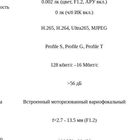
0.002 лк (цвет, F1.2, АРУ вкл.)
ость
0 лк (ч/б ИК вкл.)
H.265, H.264, Ultra265, MJPEG
Profile S, Profile G, Profile Т
128 кбит/с –16 Мбит/с
>56 дБ
а
Встроенный моторизованный вариофокальный
f=2.7 - 13.5 мм (F1.2)
по