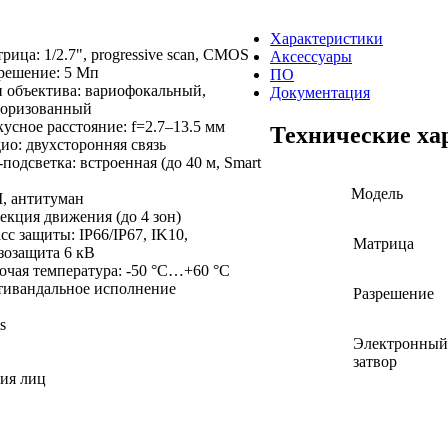
Характеристики
рица: 1/2.7", progressive scan, CMOS
Аксессуары
решение: 5 Мп
ПО
 объектива: вариофокальный,
Документация
торизованный
усное расстояние: f=2.7–13.5 мм
Технические ха
ио: двухсторонняя связь
подсветка: встроенная (до 40 м, Smart
Модель
, антитуман
екция движения (до 4 зон)
сс защиты: IP66/IP67, IK10,
Матрица
зозащита 6 кВ
очая температура: -50 °C…+60 °C
ивандальное исполнение
Разрешение
Электронный
затвор