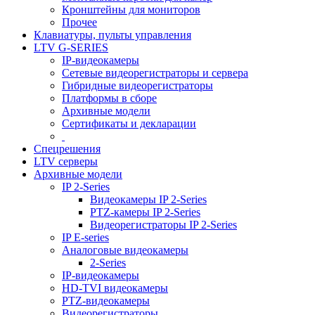
Кронштейны для мониторов
Прочее
Клавиатуры, пульты управления
LTV G-SERIES
IP-видеокамеры
Сетевые видеорегистраторы и сервера
Гибридные видеорегистраторы
Платформы в сборе
Архивные модели
Сертификаты и декларации
Спецрешения
LTV серверы
Архивные модели
IP 2-Series
Видеокамеры IP 2-Series
PTZ-камеры IP 2-Series
Видеорегистраторы IP 2-Series
IP E-series
Аналоговые видеокамеры
2-Series
IP-видеокамеры
HD-TVI видеокамеры
PTZ-видеокамеры
Видеорегистраторы