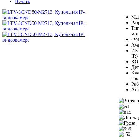
Печать
Мат
Раз
Тип
мо
Фок
Ауд
ИК-
IR)
ROI
Дет
Кла
гро
Раб
Ант