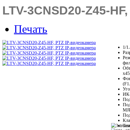
LTV-3CNSD20-Z45-HF,
Печать
1/1
Раз
Реж
фил
Объ
х45
Фок
(F1
Уго
ИК-
Под
Под
MJP
Под
Кла
Тем