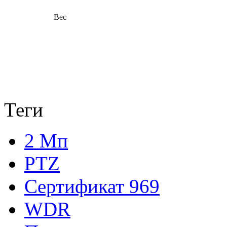
Вес
Теги
2 Мп
PTZ
Сертификат 969
WDR