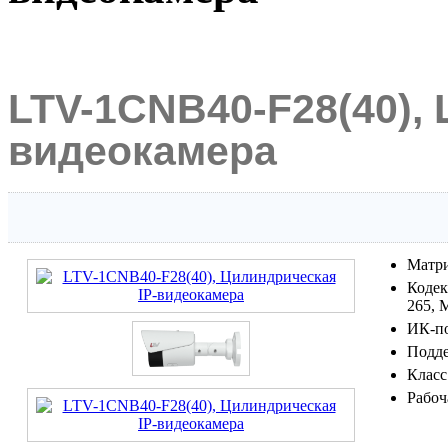
LTV-1CNB40-F28(40), 
видеокамера
Матри
Кодек:
265,
ИК-по
Подде
Класс
Рабоч