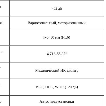
е
>52 дБ
ва
Вариофокальный, моторизованный
f=5–50 мм (F1.6)
по
4.71°–55.87°
/
Механический ИК-фильтр
я
BLC, HLC, WDR (120 дБ)
о
Авто, предустановки