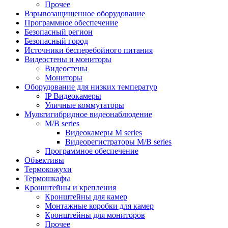
Прочее
Взрывозащищенное оборудование
Программное обеспечение
Безопасный регион
Безопасный город
Источники бесперебойного питания
Видеостены и мониторы
Видеостены
Мониторы
Оборудование для низких температур
IP Видеокамеры
Уличные коммутаторы
Мультигибридное видеонаблюдение
M/B series
Видеокамеры M series
Видеорегистраторы M/B series
Программное обеспечение
Объективы
Термокожухи
Термошкафы
Кронштейны и крепления
Кронштейны для камер
Монтажные коробки для камер
Кронштейны для мониторов
Прочее