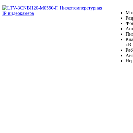
Мат
Раз
Фок
Ап
Пит
Кла
кВ
Раб
Ант
Нер