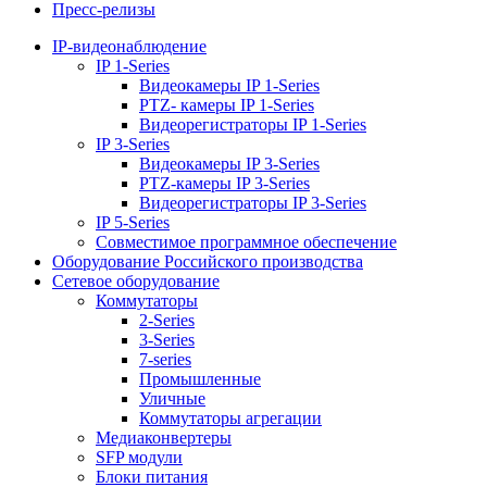
Пресс-релизы
IP-видеонаблюдение
IP 1-Series
Видеокамеры IP 1-Series
PTZ- камеры IP 1-Series
Видеорегистраторы IP 1-Series
IP 3-Series
Видеокамеры IP 3-Series
PTZ-камеры IP 3-Series
Видеорегистраторы IP 3-Series
IP 5-Series
Совместимое программное обеспечение
Оборудование Российского производства
Сетевое оборудование
Коммутаторы
2-Series
3-Series
7-series
Промышленные
Уличные
Коммутаторы агрегации
Медиаконвертеры
SFP модули
Блоки питания