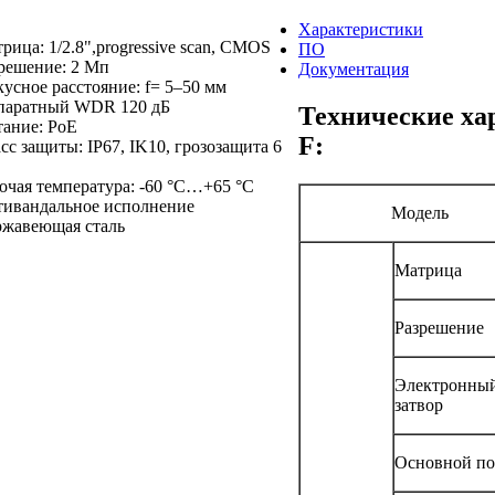
Характеристики
рица: 1/2.8",progressive scan, CMOS
ПО
решение: 2 Мп
Документация
усное расстояние: f= 5–50 мм
паратный WDR 120 дБ
Технические ха
ание: PoE
F:
сс защиты: IP67, IK10, грозозащита 6
очая температура: -60 °C…+65 °C
ивандальное исполнение
Модель
жавеющая сталь
Матрица
Разрешение
Электронны
затвор
Основной по