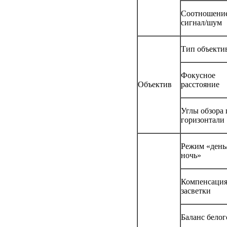
Соотношени
сигнал/шум
Тип объекти
Фокусное
Объектив
расстояние
Углы обзора 
горизонтали
Режим «день
ночь»
Компенсаци
засветки
Баланс белог