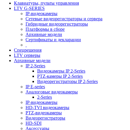
Клавиатуры, пульты управления
LTV G-SERIES
IP-видеокамеры
Сетевые видеорегистраторы и сервера
Гибридные видеорегистраторы
Платформы в сборе
Архивные модели
Сертификаты и декларации
Спецрешения
LTV серверы
Архивные модели
IP 2-Series
Видеокамеры IP 2-Series
PTZ-камеры IP 2-Series
Видеорегистраторы IP 2-Series
IP E-series
Аналоговые видеокамеры
2-Series
IP-видеокамеры
HD-TVI видеокамеры
PTZ-видеокамеры
Видеорегистраторы
HD-SDI
Аксессуары