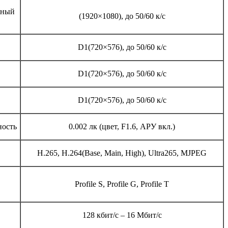
ьный
(1920×1080), до 50/60 к/с
D1(720×576), до 50/60 к/с
D1(720×576), до 50/60 к/с
D1(720×576), до 50/60 к/с
ность
0.002 лк (цвет, F1.6, АРУ вкл.)
H.265, H.264(Base, Main, High), Ultra265, MJPEG
Profile S, Profile G, Profile Т
128 кбит/с – 16 Мбит/с