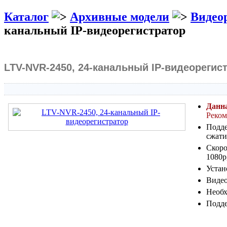
Каталог
Архивные модели
Видео
канальный IP-видеорегистратор
LTV-NVR-2450, 24-канальный IP-видеорегис
Данна
Реком
Подде
сжати
Скоро
1080p
Устан
Видео
Необх
Подде