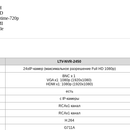
LTV-NVR-2450
24xIP-камер (максимальное разрешение Full HD 1080p)
BNC х 1
VGA x1: 1080p (1920x1080)
HDMI x1: 1080p (1920x1080)
есть
с IP-камеры
RCAх1 канал
RCAх1 канал
H.264
G711A