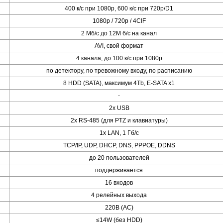
400 к/с при 1080p, 600 к/с при 720p/D1
1080p / 720p / 4CIF
2 Mб/с до 12M б/с на канал
AVI, свой формат
4 канала, до 100 к/с при 1080p
по детектору, по тревожному входу, по расписанию
8 HDD (SATA), максимум 4Tb, E-SATA x1
-
2х USB
2х RS-485 (для PTZ и клавиатуры)
1х LAN, 1 Гб/с
TCP/IP, UDP, DHCP, DNS, PPPOE, DDNS
до 20 пользователей
поддерживается
16 входов
4 релейных выхода
220В (AC)
≤14W (без HDD)