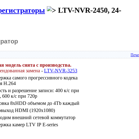
регистраторы
LTV-NVR-2450, 24-
тратор
Печа
я модель снята с производства.
ендованная замена
-
LTV-NVR-3253
ржка самого прогрессивного кодека
я H.264
сть и разрешение записи: 400 к/с при
, 600 к/с при 720p
овка 8хHDD объемом до 4Tb каждый
выход HDMI (1920x1080)
одим внешний сетевой коммутатор
ржка камер LTV IP E-series