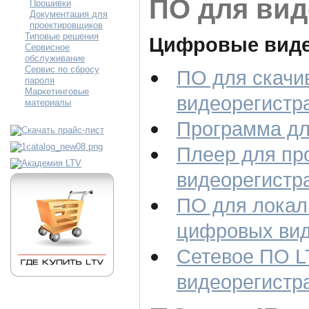
ПО для вид
Прошивки
Документация для
проектировщиков
Типовые решения
Цифровые виде
Сервисное
обслуживание
Сервис по сбросу
ПО для скачи
пароля
Маркетинговые
видеорегистр
материалы
Программа дл
Плеер для пр
видеорегистр
ПО для локал
цифровых вид
Сетевое ПО 
видеорегистр