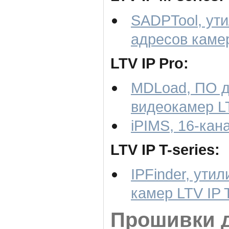
SADPTool, ути
адресов камер
LTV IP Pro:
MDLoad, ПО д
видеокамер LT
iPIMS, 16-кан
LTV IP T-series:
IPFinder, ути
камер LTV IP T
Прошивки д