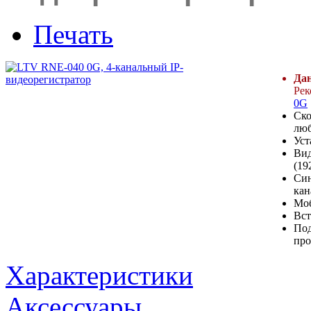
Печать
Дан
Рек
0G
Ско
люб
Уст
Вид
(19
Син
кан
Мо
Вст
Под
про
Характеристики
Аксессуары