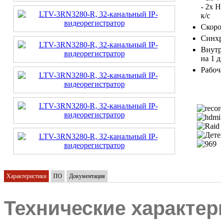
- 2x 
к/с
Скоро
Синхр
Внутр
на 1 
Рабоч
Характеристики
ПО
Документация
Технические характер