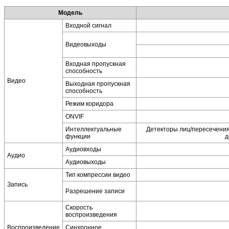
Модель
Входной сигнал
Видеовыходы
Входная пропускная
способность
Видео
Выходная пропускная
способность
Режим коридора
ONVIF
Интеллектуальные
Детекторы лиц/пересечения
функции
д
Аудиовходы
Аудио
Аудиовыходы
Тип компрессии видео
Запись
Разрешение записи
Скорость
воспроизведения
Воспроизведение
Синхронное