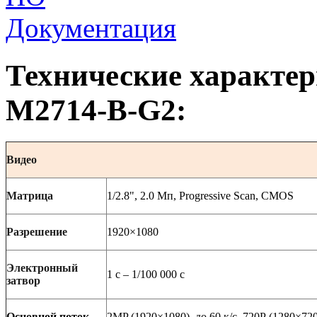
Документация
Технические характе
M2714-B-G2:
Видео
Матрица
1/2.8", 2.0 Мп, Progressive Scan, CMOS
Разрешение
1920×1080
Электронный
1 с – 1/100 000 c
затвор
Основной поток
2
MP
(1920×1080), до 60 к/с, 720Р (1280×720)