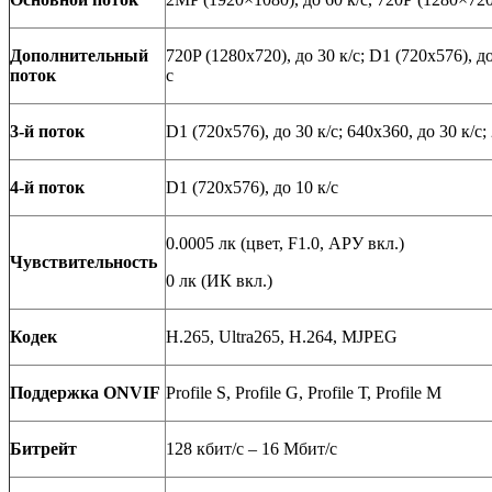
Дополнительный
720
P
(1280х720), до 30 к/с;
D
1 (720х576), до
поток
с
3-й поток
D
1 (720х576), до 30 к/с; 640х360, до 30 к/с;
4-й поток
D1 (720х576), до
1
0 к/с
0.0005 лк (цвет, F1.0, АРУ вкл.)
Чувствительность
0 лк (ИК вкл.)
Кодек
H
.265,
Ultra
265,
H
.264,
MJPEG
Поддержка ONVIF
Profile S, Profile G, Profile
Т
, Profile M
Битрейт
128 кбит/с – 16 Мбит/с