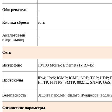
Обогреватель
-
Кнопка сброса
есть
Аналоговый
-
видеовыход
Сеть
Интерфейс
10/100 Мбит/с Ethernet (1x RJ-45)
IPv4; IPv6; IGMP; ICMP; ARP; TCP; UDP;
Протоколы
HTTP; HTTPS; SMTP; 802.1x; SNMP; QoS;
Безопасность
Защита паролем, фильтр IP-адресов, водян
Физические параметры