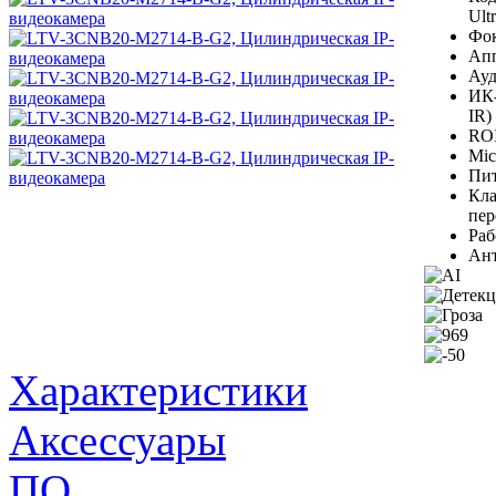
Ult
Фок
Ап
Ауд
ИК-
IR)
ROI
Mic
Пит
Кла
пер
Раб
Ант
Характеристики
Аксессуары
ПО