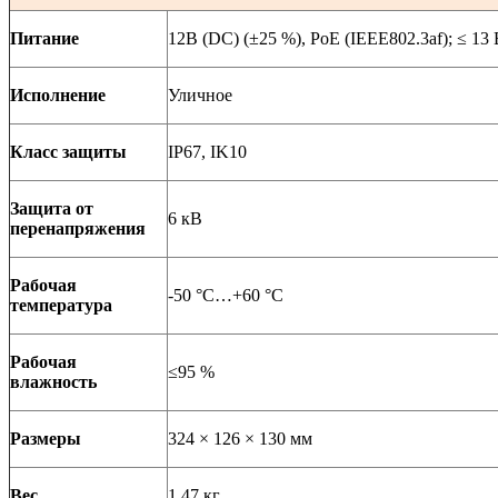
Питание
12
В
(DC) (±25 %), PoE (IEEE802.3af); ≤ 13
Исполнение
Уличное
Класс защиты
IP67, IK10
Защита от
6 кВ
перенапряжения
Рабочая
-50 °C…+60 °C
температура
Рабочая
≤95 %
влажность
Размеры
324 × 126 × 130 мм
Вес
1,47 кг