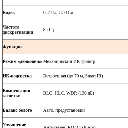
Кодек
G
.711
a
,
G
.711.
u
Частота
8 кГц
дискретизации
Функции
Режим «день/ночь»
Механический ИК-фильтр
ИК-подсветка
Встроенная (до 70 м, Smart IR)
Компенсация
BLC, HLC, WDR (130
дБ
)
засветки
Баланс белого
Авто, предустановки
Улучшение
Антитуман, ROI (до 8 зон)