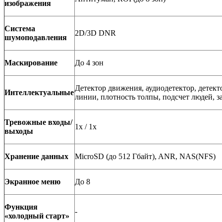
изображения
Система
2D/3D DNR
шумоподавления
Маскирование
До 4 зон
Детектор движения, аудиодетектор, детект
Интеллектуальные
линии, плотность толпы, подсчет людей, з
Тревожные входы/
1х / 1х
выходы
Хранение данных
MicroSD (до 512 Гбайт), ANR, NAS(NFS)
Экранное меню
До 8
Функция
-
«холодный старт»