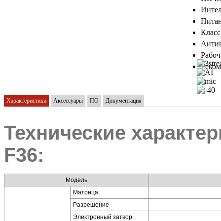
Интел
Питан
Класс
Антив
Рабоч
Реком
Характеристики
Аксессуары
ПО
Документация
Технические характер
F36:
Модель
Матрица
Разрешение
Электронный затвор