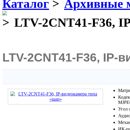
Каталог
Архивные 
LTV-2CNT41-F36, IP
LTV-2CNT41-F36, IP-
Матри
Кодек:
MJPE
Угол 
Аудио
Меха
ИК-по