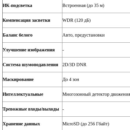
ИК-подсветка
Встроенная (до
3
5 м)
Компенсация засветки
WDR (120
дБ
)
Баланс белого
Авто, предустановки
Улучшение изображения
-
Система шумоподавления
2D/3D DNR
Маскирование
До 4 зон
Интеллектуальные
Многозонный детектор движения
Тревожные входы/выходы
-
Хранение данных
MicroSD (до 256 Гбайт)