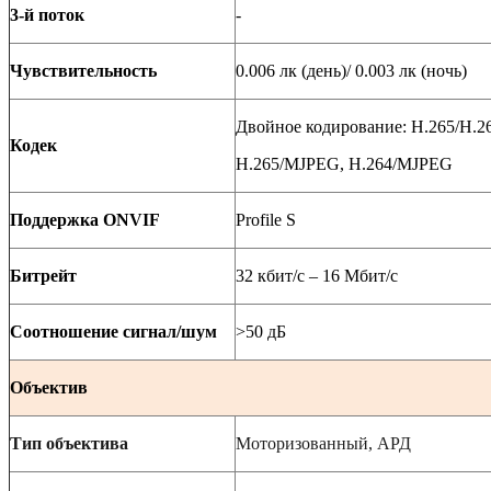
3-й поток
-
Чувствительность
0.006 лк (день)/ 0.003 лк (ночь)
Двойное кодирование:
H
.265/
H
.2
Кодек
H
.265/
MJPEG
, Н.264/
MJPEG
Поддержка ONVIF
Profile S
Битрейт
32 кбит/с – 16 Мбит/с
Соотношение сигнал/шум
>50
дБ
Объектив
Тип объектива
Моторизованный, АРД