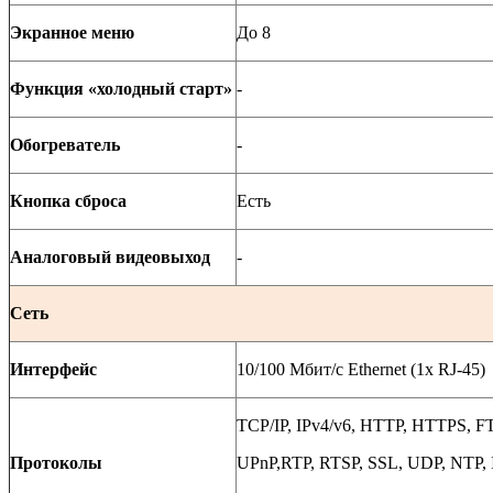
Экранное меню
До 8
Функция «холодный старт»
-
Обогреватель
-
Кнопка сброса
Есть
Аналоговый видеовыход
-
Сеть
Интерфейс
10/100
Мбит
/
с
Ethernet (1x RJ-45)
TCP/IP, IPv4/v6, HTTP, HTTPS, 
Протоколы
UPnP,RTP, RTSP, SSL, UDP, NTP,