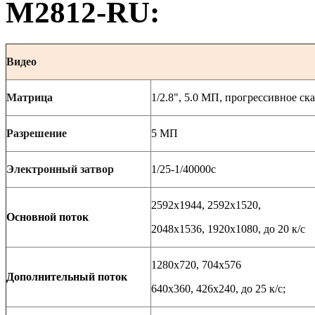
M2812-RU:
Видео
Матрица
1/2.8", 5.0 МП, прогрессивное 
Разрешение
5 МП
Электронный затвор
1/25-1/40000c
2592x1944, 2592x1520,
Основной поток
2048х1536, 1920х1080, до 20 к/с
1280x720, 704x576
Дополнительный поток
640х360, 426х240, до 25 к/с;