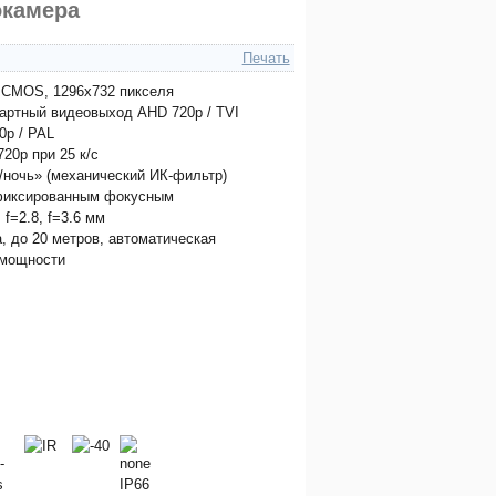
окамера
Печать
' CMOS, 1296x732 пикселя
артный видеовыход AHD 720p / TVI
0p / PAL
20p при 25 к/с
/ночь» (механический ИК-фильтр)
фиксированным фокусным
 f=2.8, f=3.6 мм
, до 20 метров, автоматическая
 мощности