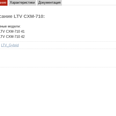
ание
Характеристики
Документация
сание LTV CXM-710:
пные модели:
LTV CXM-710 41
LTV CXM-710 42
LTV_Gybrid