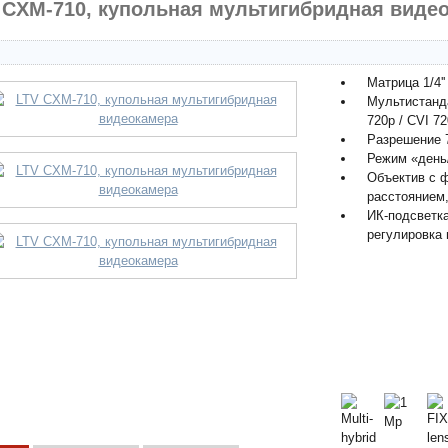
 CXM-710, купольная мультигибридная виде
Матрица 1/4'
Мультистанд
720p / CVI 72
Разрешение 7
Режим «день
Объектив с 
расстоянием,
ИК-подсветка
регулировка