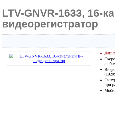
LTV-GNVR-1633, 16-к
видеорегистратор
Данна
Скоро
любом
Видео
(1920
Синхр
при р
Моби