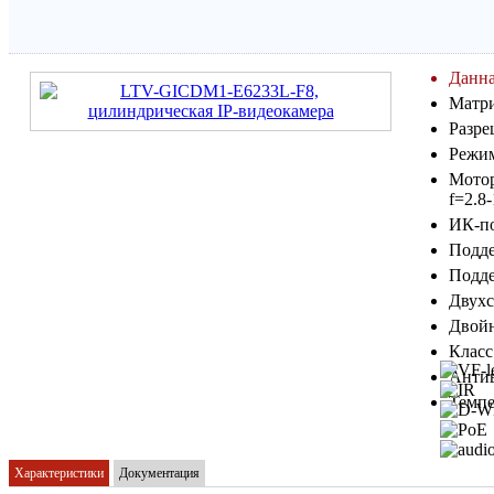
Данна
Матри
Разре
Режим
Мотор
f=2.8
ИК-по
Подде
Подде
Двухс
Двойн
Класс
Антив
Темпе
Характеристики
Документация