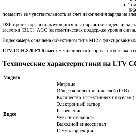
Тем
IP6
повысить ее чувствительность за счет накопления заряда на э
DSP-процессор, использующийся для обработки видеосигнала,
засветки (BLC), AGC (автоматическая поддержка уровня сигнал
Видеокамера оснащена объективом типа М12 с фиксированным
LTV-CCH-820-F3.6
имеет металлический корпус с куполом из
Технические характеристики на LTV-CC
Модель
Матрица
Общее количество пикселей (ГхВ)
Количество эффективных пикселей (
Электронный затвор
Разрешение
Видео
Чувствительность
Выходной видеосигнал
Гамма-коррекция