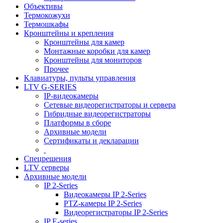
Объективы
Термокожухи
Термошкафы
Кронштейны и крепления
Кронштейны для камер
Монтажные коробки для камер
Кронштейны для мониторов
Прочее
Клавиатуры, пульты управления
LTV G-SERIES
IP-видеокамеры
Сетевые видеорегистраторы и сервера
Гибридные видеорегистраторы
Платформы в сборе
Архивные модели
Сертификаты и декларации
Спецрешения
LTV серверы
Архивные модели
IP 2-Series
Видеокамеры IP 2-Series
PTZ-камеры IP 2-Series
Видеорегистраторы IP 2-Series
IP E-series