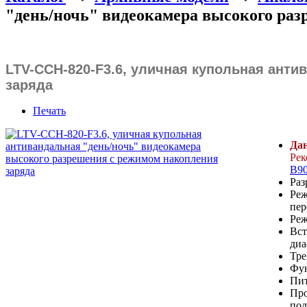
"день/ночь" видеокамера высокого раз
LTV-CCH-820-F3.6, уличная купольная ант
заряда
Печать
Дан
Рек
B9
Раз
Реж
пер
Реж
Вст
диа
Тре
Фу
Пит
Про
пол