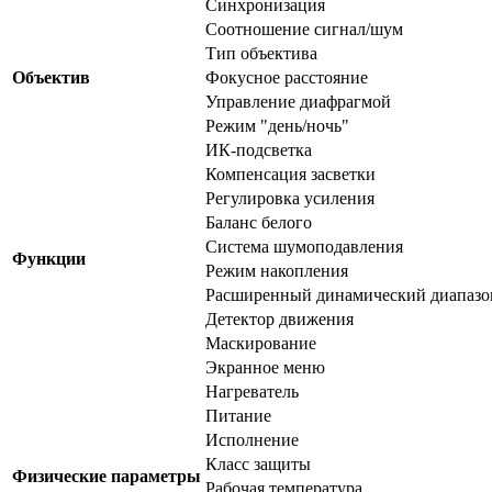
Синхронизация
Соотношение сигнал/шум
Тип объектива
Объектив
Фокусное расстояние
Управление диафрагмой
Режим "день/ночь"
ИК-подсветка
Компенсация засветки
Регулировка усиления
Баланс белого
Система шумоподавления
Функции
Режим накопления
Расширенный динамический диапазо
Детектор движения
Маскирование
Экранное меню
Нагреватель
Питание
Исполнение
Класс защиты
Физические параметры
Рабочая температура