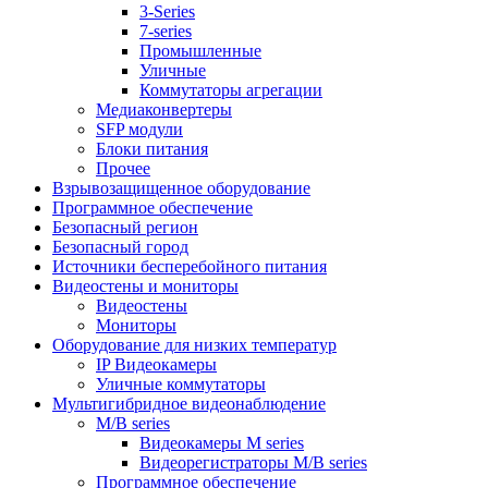
3-Series
7-series
Промышленные
Уличные
Коммутаторы агрегации
Медиаконвертеры
SFP модули
Блоки питания
Прочее
Взрывозащищенное оборудование
Программное обеспечение
Безопасный регион
Безопасный город
Источники бесперебойного питания
Видеостены и мониторы
Видеостены
Мониторы
Оборудование для низких температур
IP Видеокамеры
Уличные коммутаторы
Мультигибридное видеонаблюдение
M/B series
Видеокамеры M series
Видеорегистраторы M/B series
Программное обеспечение