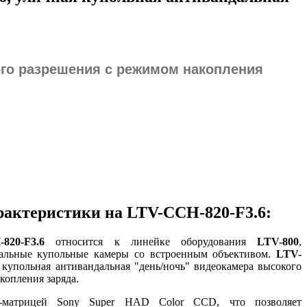
ого разрешения с режимом накопления
рактеристики на LTV-CCH-820-F3.6:
820-F3.6
относится к линейке оборудования
LTV-800
,
альные купольные камеры со встроенным объективом.
LTV-
купольная антивандальная "день/ночь" видеокамера высокого
копления заряда.
-матрицей Sony Super HAD Color CCD, что позволяет