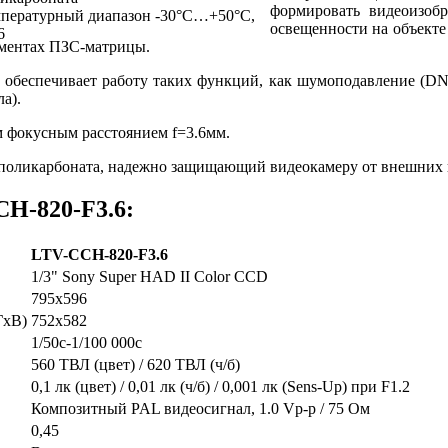
формировать видеоизоб
пературный диапазон -30°С…+50°С,
освещенности на объекте
6
лементах ПЗС-матрицы.
 обеспечивает работу таких функций, как шумоподавление (DN
а).
 фокусным расстоянием f=3.6мм.
 поликарбоната, надежно защищающий видеокамеру от внешних 
H-820-F3.6:
LTV-CCH-820-F3.6
1/3" Sony Super HAD II Color CCD
795х596
ГхВ)
752х582
1/50с-1/100 000с
560 ТВЛ (цвет) / 620 ТВЛ (ч/б)
0,1 лк (цвет) / 0,01 лк (ч/б) / 0,001 лк (Sens-Up) при F1.2
Композитный PAL видеосигнал, 1.0 Vp-p / 75 Ом
0,45