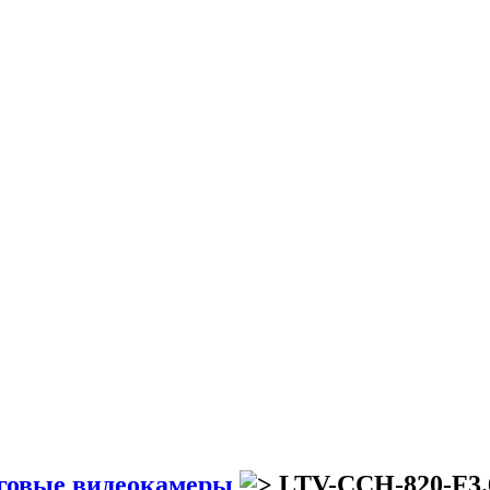
говые видеокамеры
LTV-CCH-820-F3.6