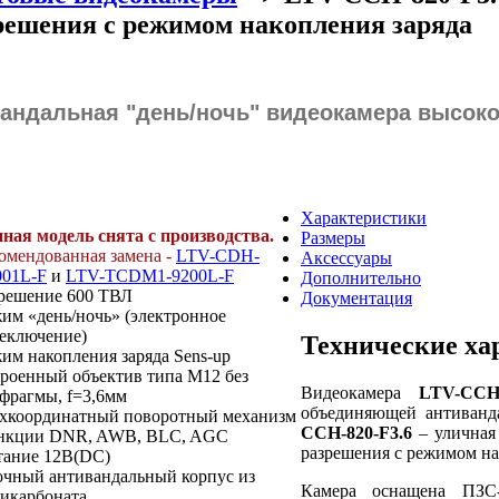
решения с режимом накопления заряда
ивандальная "день/ночь" видеокамера высок
Характеристики
ная модель снята с производства.
Размеры
омендованная замена -
LTV-CDH-
Аксессуары
001L-F
и
LTV-TCDM1-9200L-F
Дополнительно
решение 600 ТВЛ
Документация
им «день/ночь» (электронное
еключение)
Технические ха
им накопления заряда Sens-up
роенный объектив типа М12 без
Видеокамера
LTV-CCH-
фрагмы, f=3,6мм
объединяющей антиванд
хкоординатный поворотный механизм
CCH-820-F3.6
– уличная 
нкции DNR, AWB, BLC, AGC
разрешения с режимом на
ание 12В(DC)
чный антивандальный корпус из
Камера оснащена ПЗС
икарбоната