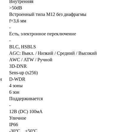
Внутренняя
>50dB
Встроенный типа М12 без диафрагмы
f=3,6 мм
-
Есть, электронное переключение
-
BLC, HSBLS
AGC: Выкл. / Низкий / Средний / Высокий
AWС / ATW / Ручной
3D-DNR
Sens-up (х256)
н
D-WDR
4 зоны
6 зон
Поддерживается
-
12В (DC) 100мА
Уличное
IP66
-30°C…+50°C