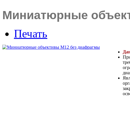
Миниатюрные объек
Печать
Дан
При
тре
огр
диа
Явл
орг
зак
ос