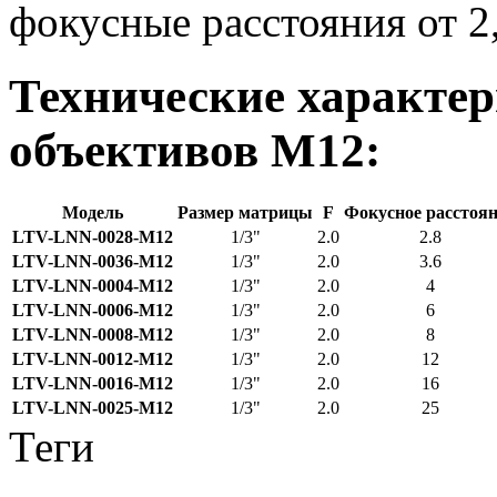
фокусные расстояния от 2
Технические характе
объективов M12:
Модель
Размер матрицы
F
Фокусное расстоя
LTV-LNN-0028-M12
1/3"
2.0
2.8
LTV-LNN-0036-M12
1/3"
2.0
3.6
LTV-LNN-0004-M12
1/3"
2.0
4
LTV-LNN-0006-M12
1/3"
2.0
6
LTV-LNN-0008-M12
1/3"
2.0
8
LTV-LNN-0012-M12
1/3"
2.0
12
LTV-LNN-0016-M12
1/3"
2.0
16
LTV-LNN-0025-M12
1/3"
2.0
25
Теги