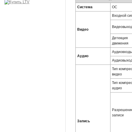
Система
ОС
Входной си
Видеовыхо
Видео
Детекция
движения
Аудиовход
Аудио
Аудиовыхо
Тип компре
видео
Тип компре
аудио
Разрешени
записи
Запись